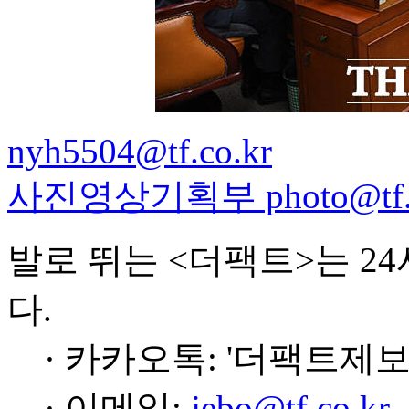
nyh5504@tf.co.kr
사진영상기획부 photo@tf.c
발로 뛰는 <더팩트>는 2
다.
· 카카오톡: '더팩트제보
· 이메일:
jebo@tf.co.kr