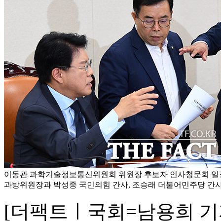
이동관 과학기술정보통신위원회 위원장 후보자 인사청문회 일
과방위원장과 박성중 국민의힘 간사, 조승래 더불어민주당 간사
[더팩트ㅣ국회=남용희 기