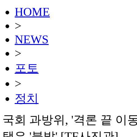
HOME
>
NEWS
>
포토
>
정치
국회 과방위, '격론 끝 이
택은 '불발' [TF사진관]