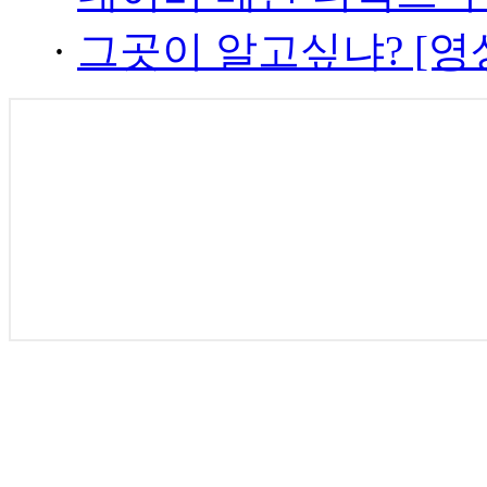
·
그곳이 알고싶냐? [영