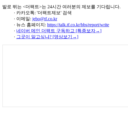
발로 뛰는 <더팩트>는 24시간 여러분의 제보를 기다립니다.
· 카카오톡: '더팩트제보' 검색
· 이메일:
jebo@tf.co.kr
· 뉴스 홈페이지:
https://talk.tf.co.kr/bbs/report/write
·
네이버 메인 더팩트 구독하고 [특종보자→]
·
그곳이 알고싶냐? [영상보기→]