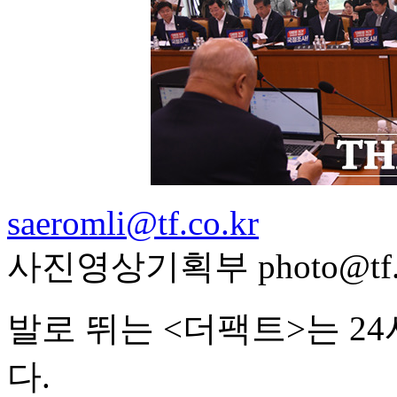
saeromli@tf.co.kr
사진영상기획부 photo@tf.c
발로 뛰는 <더팩트>는 2
다.