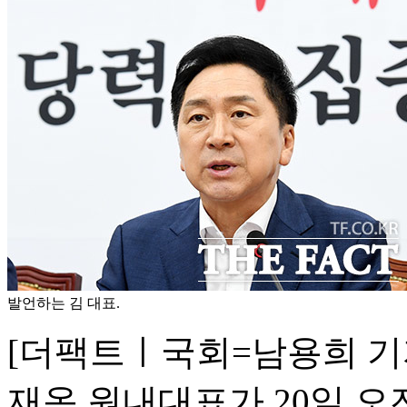
발언하는 김 대표.
[더팩트ㅣ국회=남용희 기
재옥 원내대표가 20일 오