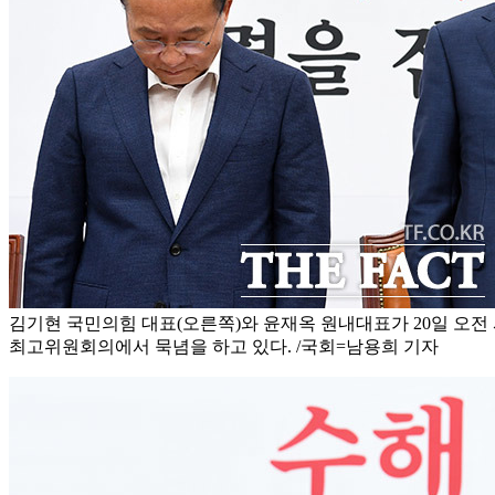
김기현 국민의힘 대표(오른쪽)와 윤재옥 원내대표가 20일 오전
최고위원회의에서 묵념을 하고 있다. /국회=남용희 기자