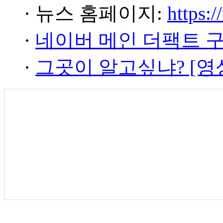
· 뉴스 홈페이지:
https:/
·
네이버 메인 더팩트 
·
그곳이 알고싶냐? [영