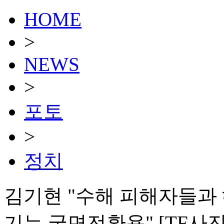
HOME
>
NEWS
>
포토
>
정치
김기현 "수해 피해자들과
기는 국면전환용" [TF사진