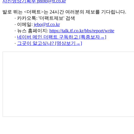
사진영상기획부 photo@tf.co.kr
발로 뛰는 <더팩트>는 24시간 여러분의 제보를 기다립니다.
· 카카오톡: '더팩트제보' 검색
· 이메일:
jebo@tf.co.kr
· 뉴스 홈페이지:
https://talk.tf.co.kr/bbs/report/write
·
네이버 메인 더팩트 구독하고 [특종보자→]
·
그곳이 알고싶냐? [영상보기→]