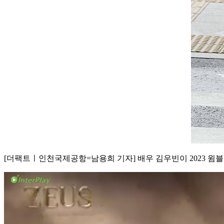
[더팩트ㅣ인천국제공항=남용희 기자] 배우 김우빈이 2023 윔블