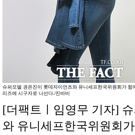
슈퍼모델 권은진이 롯데자이언츠와 유니세프한국위원회가 함
리즈에 시구자로 나선다./진바비
[더팩트ㅣ임영무 기자] 
와 유니세프한국위원회가