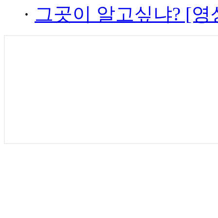
·
그곳이 알고싶냐? [영