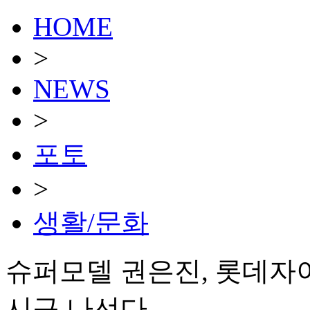
HOME
>
NEWS
>
포토
>
생활/문화
슈퍼모델 권은진, 롯데자
시구 나선다