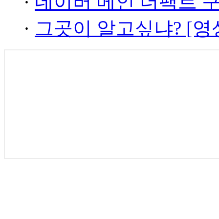
·
네이버 메인 더팩트 
·
그곳이 알고싶냐? [영