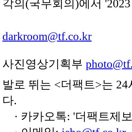
각의(국무회의)에서 '202
darkroom@tf.co.kr
사진영상기획부
photo@tf.
발로 뛰는 <더팩트>는 2
다.
· 카카오톡: '더팩트제보