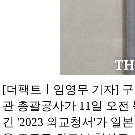
[더팩트ㅣ임영무 기자] 
관 총괄공사가 11일 오전
긴 '2023 외교청서'가 