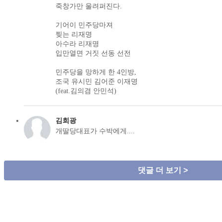
죽창가만 울려퍼진다.
기어이 민주당마져
찢는 리재명
아수라 리재명
입만열면 거짓 선동 선전
민주당을 망하게 한 4인방,
조국 유시민 김어준 이재명
(feat.김의겸 안민석)
김희광
개딸당대표가 수박에게....
댓글 더 보기 >