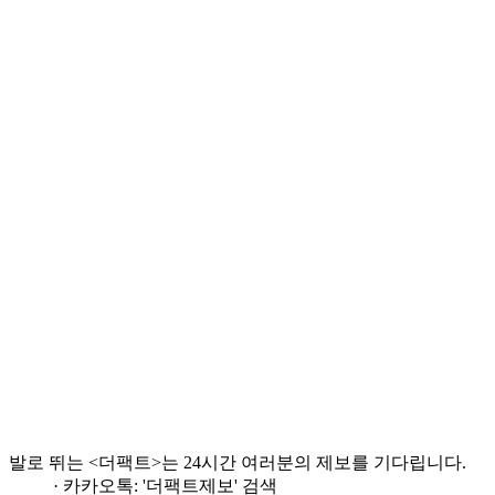
발로 뛰는 <더팩트>는 24시간 여러분의 제보를 기다립니다.
· 카카오톡: '더팩트제보' 검색
· 이메일:
jebo@tf.co.kr
· 뉴스 홈페이지:
https://talk.tf.co.kr/bbs/report/write
·
네이버 메인 더팩트 구독하고 [특종보자→]
·
그곳이 알고싶냐? [영상보기→]