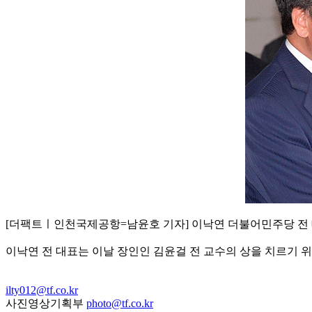
[더팩트ㅣ인천국제공항=남윤호 기자] 이낙연 더불어민주당 전 
이낙연 전 대표는 이날 장인인 김윤걸 전 교수의 상을 치르기 
ilty012@tf.co.kr
사진영상기획부
photo@tf.co.kr