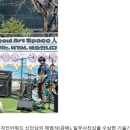
아디자인어워드 신인상의 채범석(공예), 일우사진상을 수상한 기슬기