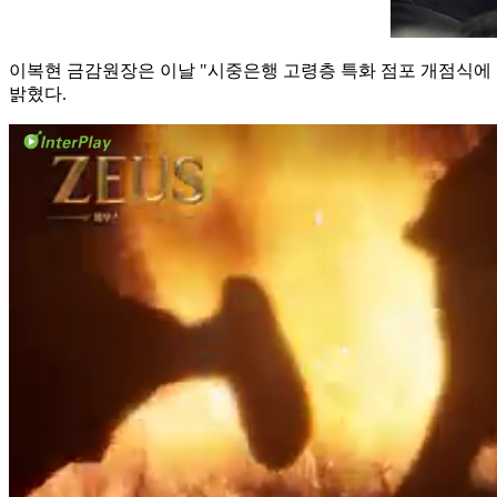
이복현 금감원장은 이날 "시중은행 고령층 특화 점포 개점식에
밝혔다.