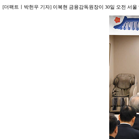
[더팩트ㅣ박헌우 기자] 이복현 금융감독원장이 30일 오전 서