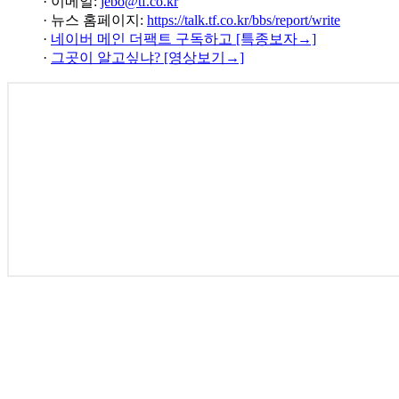
· 이메일:
jebo@tf.co.kr
· 뉴스 홈페이지:
https://talk.tf.co.kr/bbs/report/write
·
네이버 메인 더팩트 구독하고 [특종보자→]
·
그곳이 알고싶냐? [영상보기→]