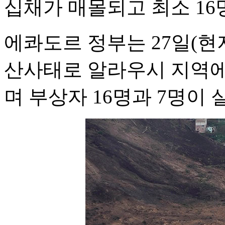
십채가 매몰되고 최소 16
에콰도르 정부는 27일(현
산사태로 알라우시 지역에
며 부상자 16명과 7명이