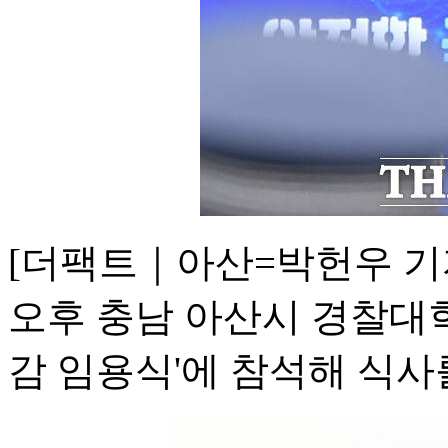
[더팩트｜아산=박헌우 기
오후 충남 아산시 경찰대학
감 임용식'에 참석해 식사