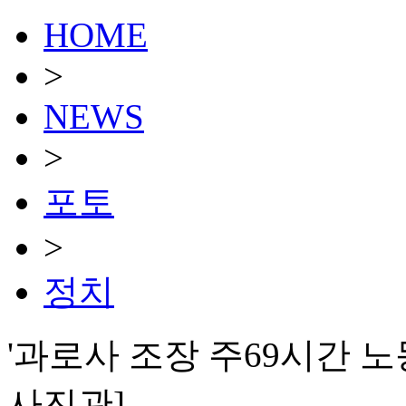
HOME
>
NEWS
>
포토
>
정치
'과로사 조장 주69시간 노
사진관]