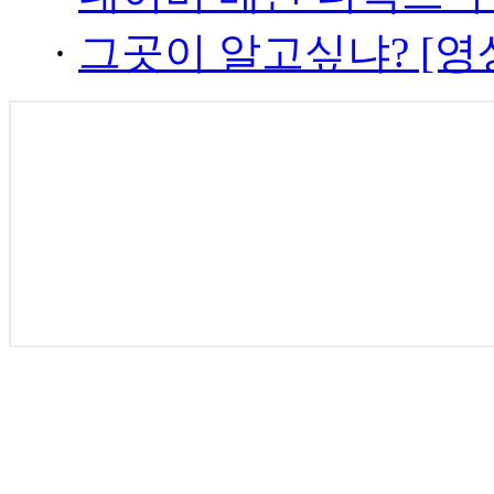
·
그곳이 알고싶냐? [영