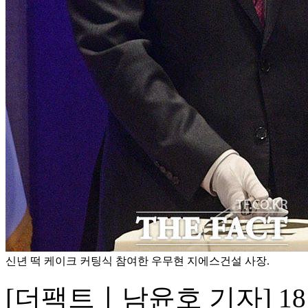
신년 떡 케이크 커팅식 참여한 우무현 지에스건설 사장.
[더팩트ㅣ남윤호 기자] 1