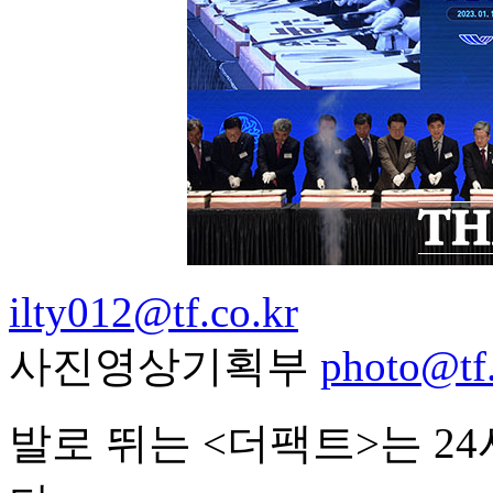
ilty012@tf.co.kr
사진영상기획부
photo@tf.
발로 뛰는 <더팩트>는 2