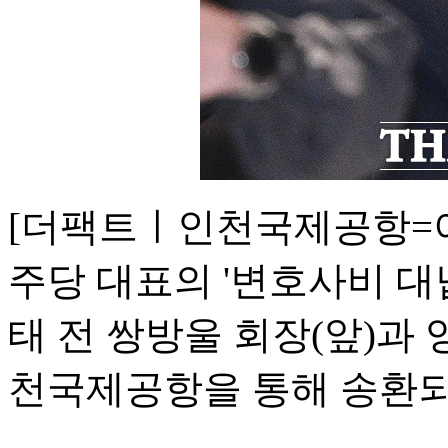
[더팩트ㅣ인천국제공항=이
주당 대표의 '변호사비 대
태 전 쌍방울 회장(앞)과 
천국제공항을 통해 송환되