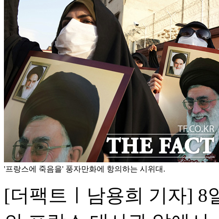
'프랑스에 죽음을' 풍자만화에 항의하는 시위대.
[더팩트ㅣ남용희 기자] 8