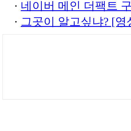
·
네이버 메인 더팩트 
·
그곳이 알고싶냐? [영