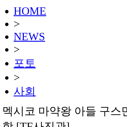
HOME
>
NEWS
>
포토
>
사회
멕시코 마약왕 아들 구스만
항 [TF사진관]