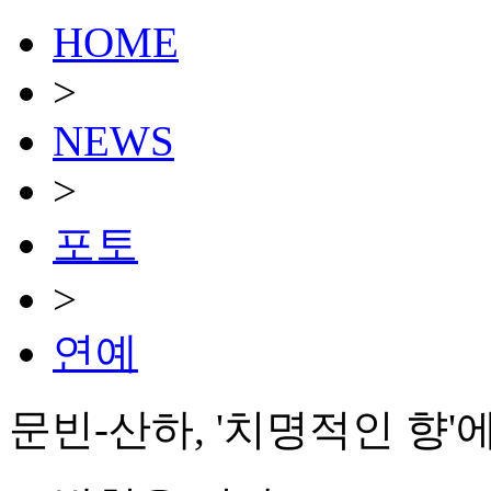
HOME
>
NEWS
>
포토
>
연예
문빈-산하, '치명적인 향'