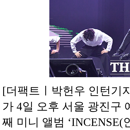
[더팩트ㅣ박헌우 인턴기자
가 4일 오후 서울 광진구
째 미니 앨범 ‘INCENS