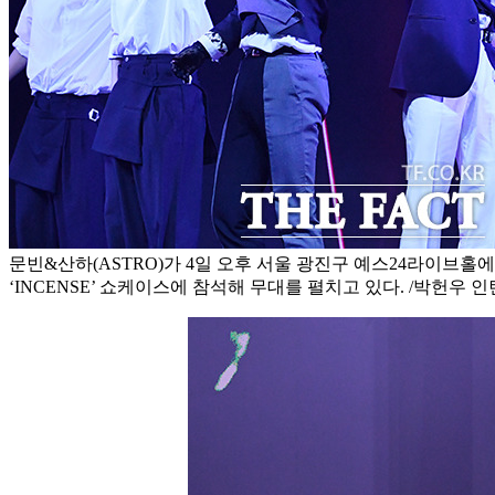
문빈&산하(ASTRO)가 4일 오후 서울 광진구 예스24라이브홀에
‘INCENSE’ 쇼케이스에 참석해 무대를 펼치고 있다. /박헌우 