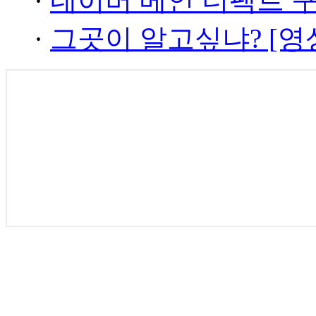
·
네이버 메인 더팩트 
·
그곳이 알고싶냐? [영