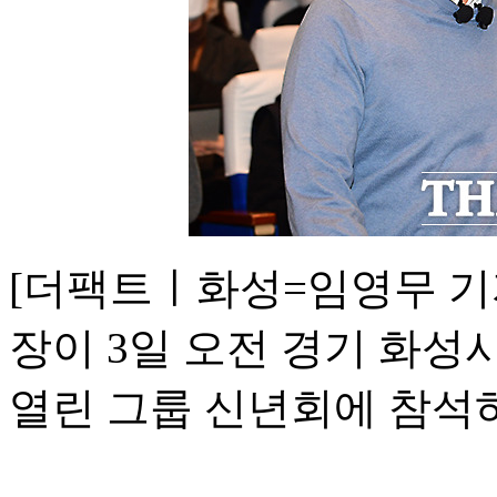
[더팩트ㅣ화성=임영무 기
장이 3일 오전 경기 화
열린 그룹 신년회에 참석하