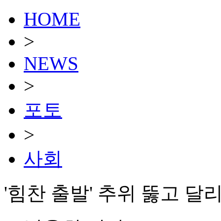
HOME
>
NEWS
>
포토
>
사회
'힘찬 출발' 추위 뚫고 달