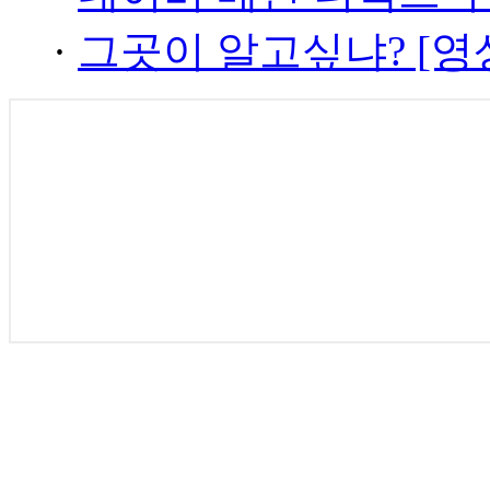
·
그곳이 알고싶냐? [영