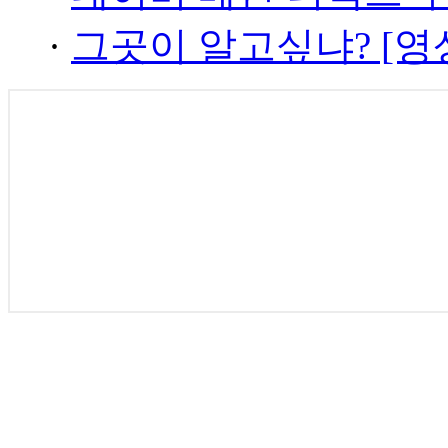
·
그곳이 알고싶냐? [영