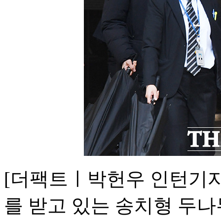
[더팩트ㅣ박헌우 인턴기자
를 받고 있는 송치형 두나