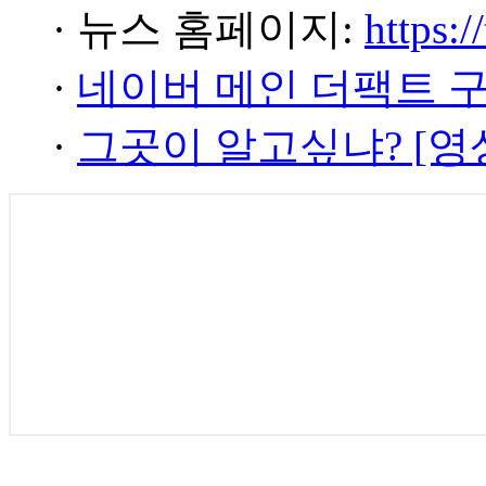
· 뉴스 홈페이지:
https:/
·
네이버 메인 더팩트 
·
그곳이 알고싶냐? [영