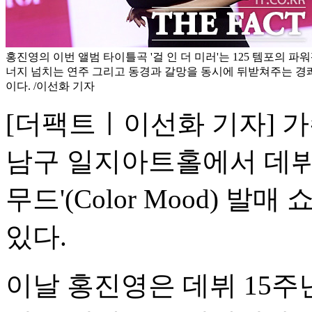
홍진영의 이번 앨범 타이틀곡 '걸 인 더 미러'는 125 템포의 파
너지 넘치는 연주 그리고 동경과 갈망을 동시에 뒤받쳐주는 경
이다. /이선화 기자
[더팩트ㅣ이선화 기자] 가
남구 일지아트홀에서 데뷔 
무드'(Color Mood) 
있다.
이날 홍진영은 데뷔 15주년