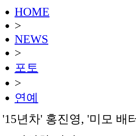
HOME
>
NEWS
>
포토
>
연예
'15년차' 홍진영, '미모 배