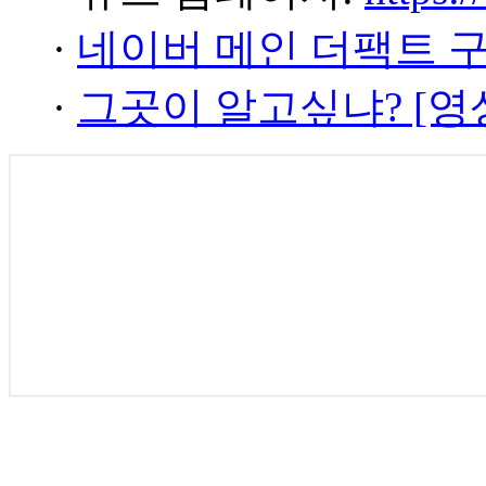
·
네이버 메인 더팩트 
·
그곳이 알고싶냐? [영