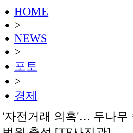
HOME
>
NEWS
>
포토
>
경제
'자전거래 의혹'… 두나무
법원 출석 [TF사진관]