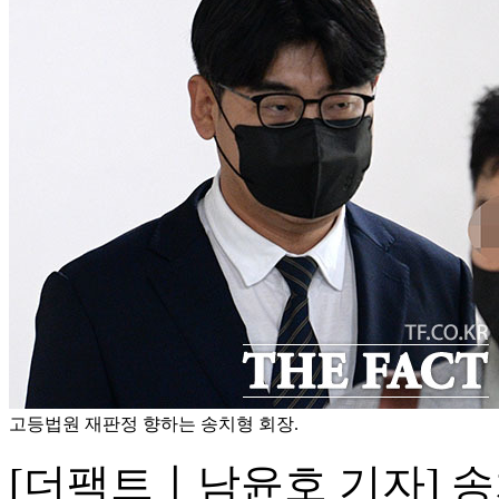
고등법원 재판정 향하는 송치형 회장.
[더팩트ㅣ남윤호 기자] 송