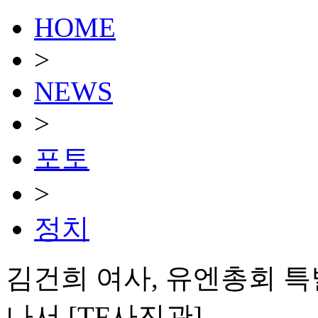
HOME
>
NEWS
>
포토
>
정치
김건희 여사, 유엔총회 
나서 [TF사진관]