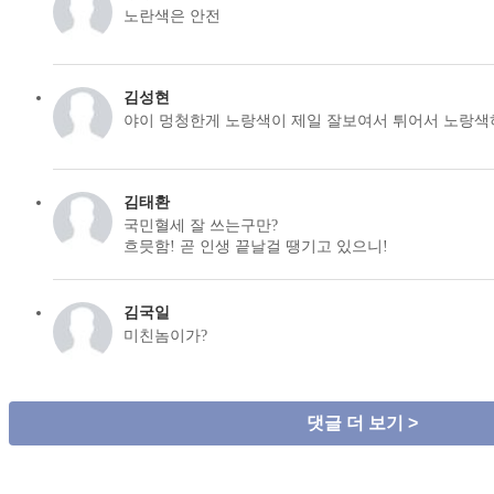
노란색은 안전
김성현
야이 멍청한게 노랑색이 제일 잘보여서 튀어서 노랑색
김태환
국민혈세 잘 쓰는구만?
흐믓함! 곧 인생 끝날걸 땡기고 있으니!
김국일
미친놈이가?
댓글 더 보기 >