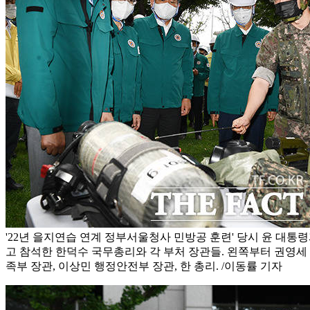
'22년 을지연습 연계 정부서울청사 민방공 훈련' 당시 윤 대통
고 참석한 한덕수 국무총리와 각 부처 장관들. 왼쪽부터 권영세
족부 장관, 이상민 행정안전부 장관, 한 총리. /이동률 기자