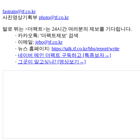
fastrain@tf.co.kr
사진영상기획부
photo@tf.co.kr
발로 뛰는 <더팩트>는 24시간 여러분의 제보를 기다립니다.
· 카카오톡: '더팩트제보' 검색
· 이메일:
jebo@tf.co.kr
· 뉴스 홈페이지:
https://talk.tf.co.kr/bbs/report/write
·
네이버 메인 더팩트 구독하고 [특종보자→]
·
그곳이 알고싶냐? [영상보기→]