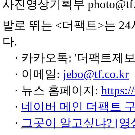
사진영상기획부 photo@tf.c
발로 뛰는 <더팩트>는 2
다.
· 카카오톡: '더팩트제보
· 이메일:
jebo@tf.co.kr
· 뉴스 홈페이지:
https:/
·
네이버 메인 더팩트 
·
그곳이 알고싶냐? [영