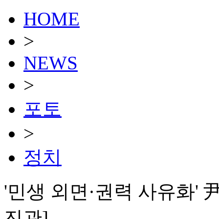
HOME
>
NEWS
>
포토
>
정치
'민생 외면·권력 사유화' 
진관]