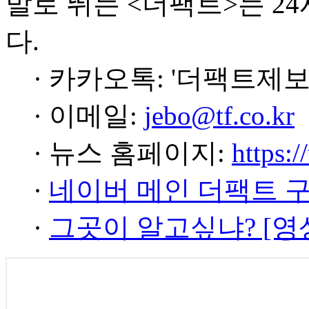
발로 뛰는 <더팩트>는 2
다.
· 카카오톡: '더팩트제보
· 이메일:
jebo@tf.co.kr
· 뉴스 홈페이지:
https:/
·
네이버 메인 더팩트 
·
그곳이 알고싶냐? [영