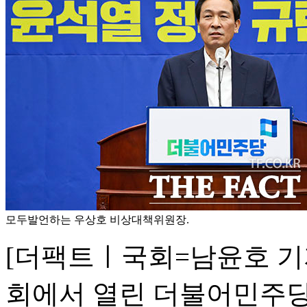
모두발언하는 우상호 비상대책위원장.
[더팩트ㅣ국회=남윤호 기자
회에서 열린 더불어민주당