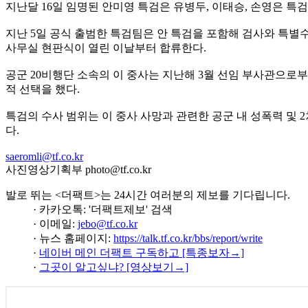
지난달 16일 임명된 안미영 특검은 유병두, 이태승, 손영은 특
지난 5일 공식 출범한 특검팀은 안 특검을 포함해 검사와 특별수
사무실 현판식이 열린 이날부터 합류한다.
공군 20비행단 소속의 이 중사는 지난해 3월 선임 부사관으로부
적 선택을 했다.
특검의 수사 범위는 이 중사 사망과 관련한 공군 내 성폭력 및 2차
다.
saeromli@tf.co.kr
사진영상기획부 photo@tf.co.kr
발로 뛰는 <더팩트>는 24시간 여러분의 제보를 기다립니다.
· 카카오톡: '더팩트제보' 검색
· 이메일:
jebo@tf.co.kr
· 뉴스 홈페이지:
https://talk.tf.co.kr/bbs/report/write
·
네이버 메인 더팩트 구독하고 [특종보자→]
·
그곳이 알고싶냐? [영상보기→]