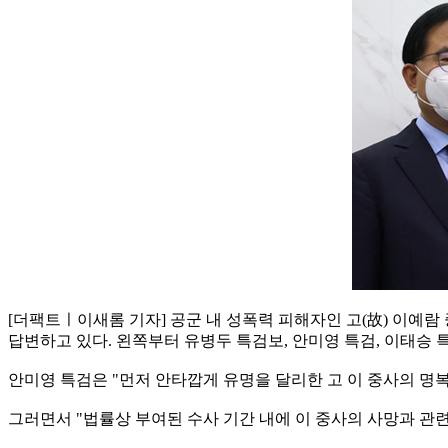
[더팩트ㅣ이새롬 기자] 공군 내 성폭력 피해자인 고(故) 이예
답변하고 있다. 왼쪽부터 유병두 특검보, 안미영 특검, 이태승 
안미영 특검은 "먼저 안타깝게 유명을 달리한 고 이 중사의 명복
그러면서 "법률상 부여된 수사 기간 내에 이 중사의 사망과 관