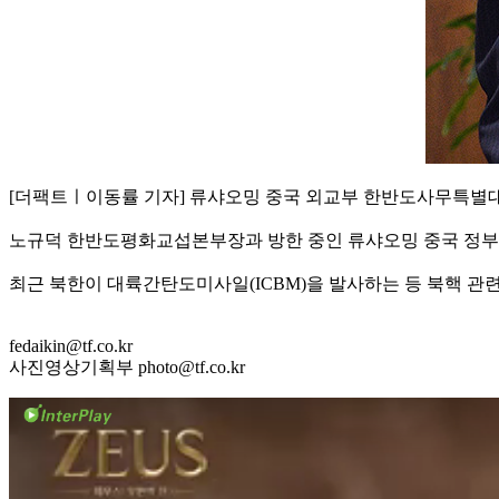
[더팩트ㅣ이동률 기자] 류샤오밍 중국 외교부 한반도사무특별대
노규덕 한반도평화교섭본부장과 방한 중인 류샤오밍 중국 정부
최근 북한이 대륙간탄도미사일(ICBM)을 발사하는 등 북핵 관
fedaikin@tf.co.kr
사진영상기획부 photo@tf.co.kr