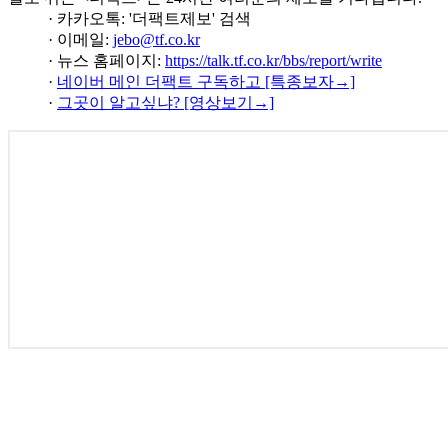
· 카카오톡: '더팩트제보' 검색
· 이메일:
jebo@tf.co.kr
· 뉴스 홈페이지:
https://talk.tf.co.kr/bbs/report/write
·
네이버 메인 더팩트 구독하고 [특종보자→]
·
그곳이 알고싶냐? [영상보기→]