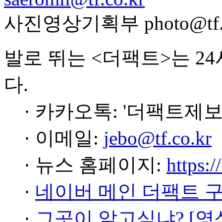
사진영상기획부 photo@tf.c
발로 뛰는 <더팩트>는 2
다.
· 카카오톡: '더팩트제보
· 이메일:
jebo@tf.co.kr
· 뉴스 홈페이지:
https:/
·
네이버 메인 더팩트 
·
그곳이 알고싶냐? [영