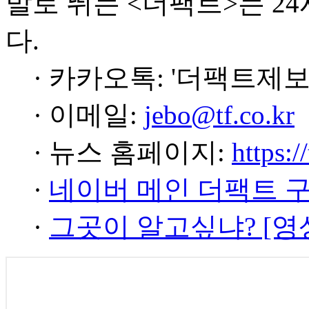
발로 뛰는 <더팩트>는 2
다.
· 카카오톡: '더팩트제보
· 이메일:
jebo@tf.co.kr
· 뉴스 홈페이지:
https:/
·
네이버 메인 더팩트 
·
그곳이 알고싶냐? [영