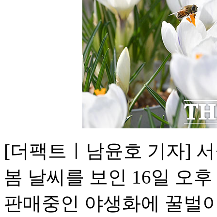
[더팩트ㅣ남윤호 기자] 서
봄 날씨를 보인 16일 오
판매중인 야생화에 꿀벌이