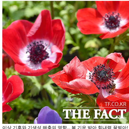
이상 기후와 기생성 해충의 영향... 봄 기운 받아 힘내렴 꿀벌아!