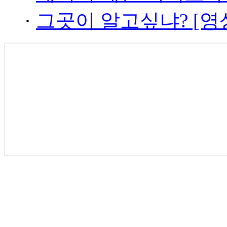
·
그곳이 알고싶냐? [영