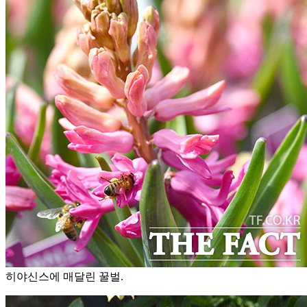
히야신스에 매달린 꿀벌.