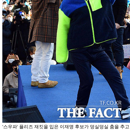
'스우파' 플리즈 재킷을 입은 이재명 후보가 덩실덩실 춤을 추고