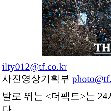
ilty012@tf.co.kr
사진영상기획부
photo@tf.
발로 뛰는 <더팩트>는 2
다.