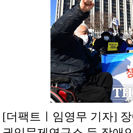
[더팩트ㅣ임영무 기자] 
권익문제연구소 등 장애인