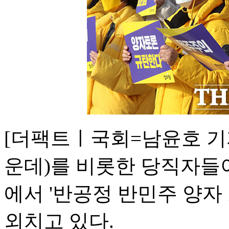
[더팩트ㅣ국회=남윤호 기
운데)를 비롯한 당직자들이
에서 '반공정 반민주 양자
외치고 있다.