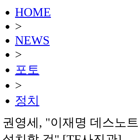
HOME
>
NEWS
>
포토
>
정치
권영세, "이재명 데스노
설치할 것" [TF사진관]