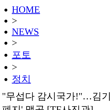
HOME
>
NEWS
>
포토
>
정치
"무섭다 감시국가!"…김기
폐지' 맹공 [TF사진관]