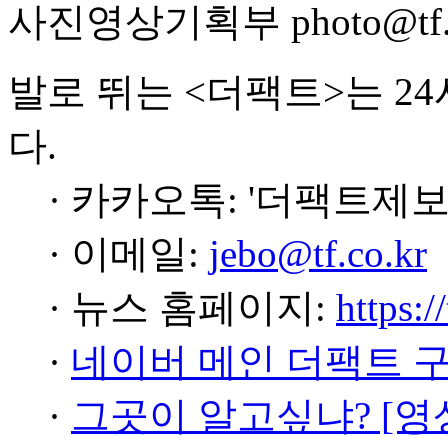
사진영상기획부 photo@tf.c
발로 뛰는 <더팩트>는 2
다.
· 카카오톡: '더팩트제보
· 이메일:
jebo@tf.co.kr
· 뉴스 홈페이지:
https:/
·
네이버 메인 더팩트 
·
그곳이 알고싶냐? [영