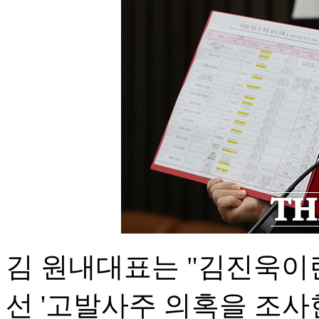
김 원내대표는 "김진욱이
선 '고발사주 의혹을 조사