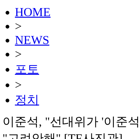
HOME
>
NEWS
>
포토
>
정치
이준석, "선대위가 '이준
"고려안해" [TF사진관]