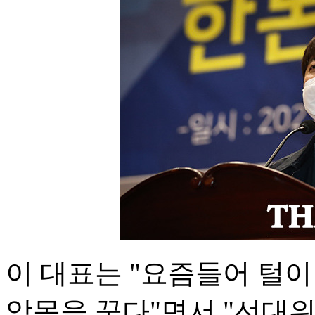
이 대표는 "요즘들어 털
악몽을 꾼다"면서 "선대