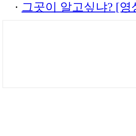
·
그곳이 알고싶냐? [영