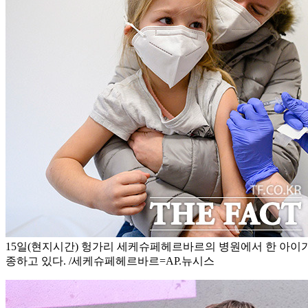
15일(현지시간) 헝가리 세케슈페헤르바르의 병원에서 한 아이가
종하고 있다. /세케슈페헤르바르=AP.뉴시스