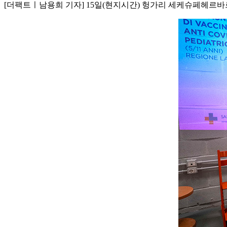
[더팩트ㅣ남용희 기자] 15일(현지시간) 헝가리 세케슈페헤르바