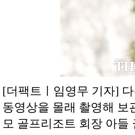
[더팩트ㅣ임영무 기자] 
동영상을 몰래 촬영해 보
모 골프리조트 회장 아들 권