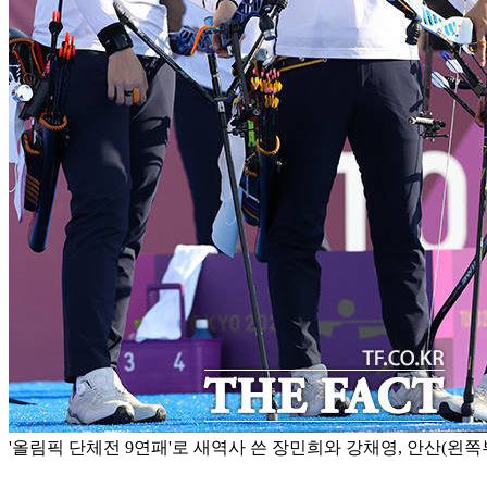
'올림픽 단체전 9연패'로 새역사 쓴 장민희와 강채영, 안산(왼쪽