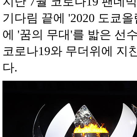
지난 7월 코로나19 팬데믹
기다림 끝에 '2020 도쿄
에 '꿈의 무대'를 밟은 선
코로나19와 무더위에 지
다.