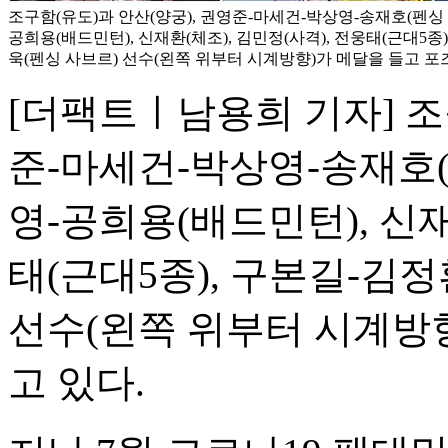
조구함(유도)과 안산(양궁), 권영준-마세건-박상영-송재호(펜싱 에
공희용(배드민턴), 신재환(체조), 김민정(사격), 전웅태(근대5종
욱(펜싱 사브르) 선수(왼쪽 위부터 시계방향)가 메달을 들고 포
[더팩트ㅣ남용희 기자] 조
준-마세건-박상영-송재호(펜
영-공희용(배드민턴), 신재
태(근대5종), 구본길-김
선수(왼쪽 위부터 시계방
고 있다.