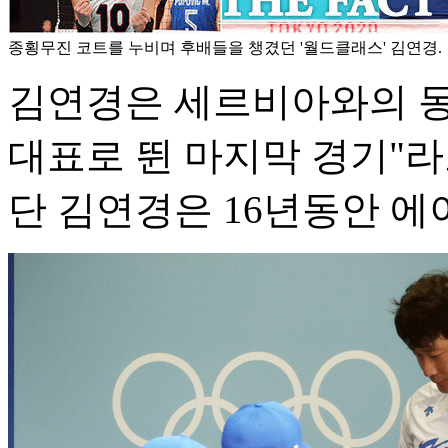
종횡무진 코트를 누비며 후배들을 챙겼던 '월드클래스' 김연경.
김연경은 세르비아와의 동
대표로 뛴 마지막 경기"라
단 김연경은 16년동안 에