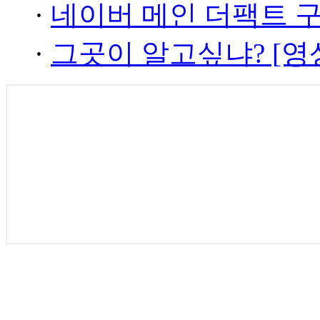
·
네이버 메인 더팩트 
·
그곳이 알고싶냐? [영