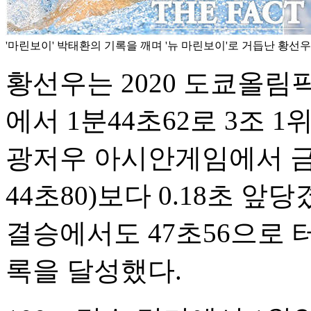
'마린보이' 박태환의 기록을 깨며 '뉴 마린보이'로 거듭난 황선우
황선우는 2020 도쿄올림픽
에서 1분44초62로 3조 
광저우 아시안게임에서 금
44초80)보다 0.18초 앞당
결승에서도 47초56으로
록을 달성했다.