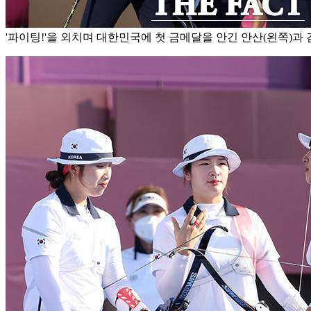
'파이팅!'을 외치며 대한민국에 첫 금메달을 안긴 안산(왼쪽)과 