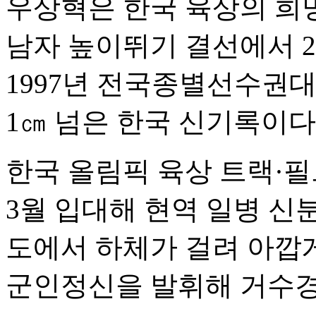
우상혁은 한국 육상의 희
남자 높이뛰기 결선에서 2
1997년 전국종별선수권대
1㎝ 넘은 한국 신기록이다
한국 올림픽 육상 트랙·필
3월 입대해 현역 일병 신분
도에서 하체가 걸려 아깝게
군인정신을 발휘해 거수경