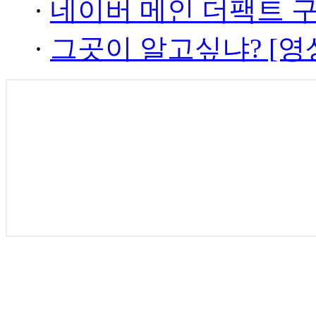
·
네이버 메인 더팩트 
·
그곳이 알고싶냐? [영