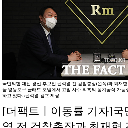
국민의힘 대선 경선 후보인 윤석열 전 검찰총장(왼쪽)과 최재형 
울 영등포구 글래드 호텔에서 고발 사주 의혹의 정치공작 가능
하고 있다. /윤석열 캠프 제공
[더팩트ㅣ이동률 기자]국
열 전 검찰총장과 최재형 